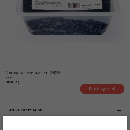
Merhav
Färskvaror
Art.nr.
724225
FRP
4x400 g
Köp (Logga in)
Artikelinformation
Beskrivning