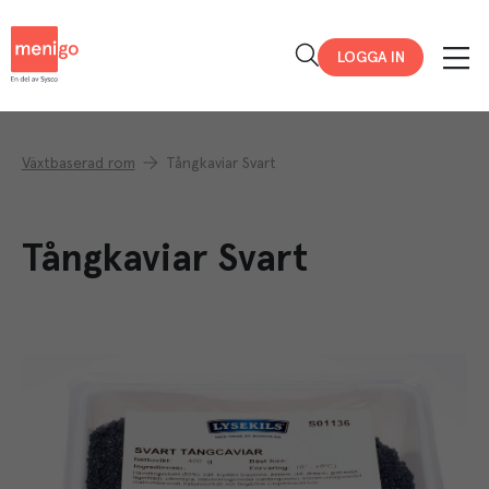
Menigo
LOGGA IN
Växtbaserad rom
Tångkaviar Svart
Tångkaviar Svart