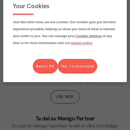
Your Cookies
Näringsdeklaration
Just like other sites, we use cookies. Our cookies give you the best
experience possible, helping us show you more of what is relevant
and useful to you. You can manage your
Cookies Settings
at any
time or for more information visit our
privacy policy
.
Våra kundtidningar
Reject All
Yes, I understand
Läs inspirerande reportage, matnyttiga artiklar och 
ta del av aktuella kampanjer.
LÄS MER
Ta del av Menigo Partner
Du som är Menigo-kund kan ta del av våra förmånliga 