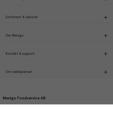
Sortiment & tjänster
Om Menigo
Kontakt & support
Om webbplatsen
Menigo Foodservice AB
Box 1120, 721 28 Västerås