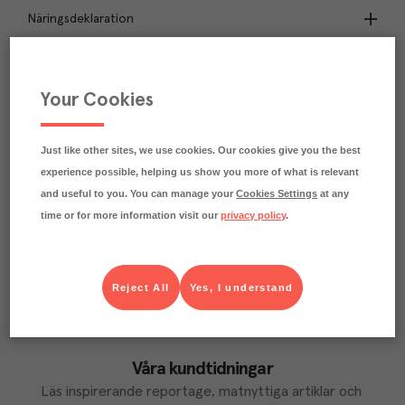
Näringsdeklaration
6.1
kg
Klimatavtryck
CO₂e/kg
Your Cookies
Varje kilo av varan påverkar klimatet motsvarande
utsläppen av 6.1 kg koldioxid.
Läs mer om hur vi beräknar klimatavtryck
Just like other sites, we use cookies. Our cookies give you the best
experience possible, helping us show you more of what is relevant
and useful to you. You can manage your
Cookies Settings
at any
time or for more information visit our
privacy policy
.
Reject All
Yes, I understand
Våra kundtidningar
Läs inspirerande reportage, matnyttiga artiklar och 