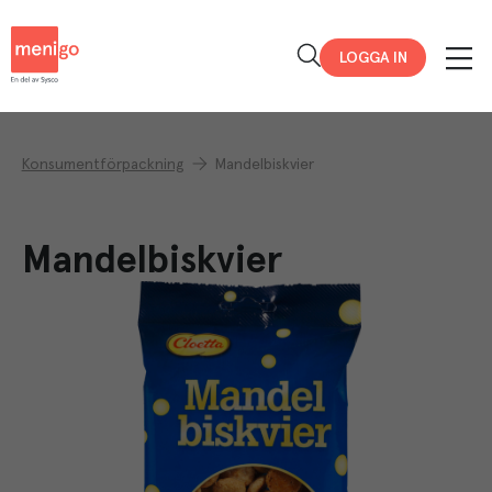
Menigo
LOGGA IN
Konsumentförpackning
Mandelbiskvier
Mandelbiskvier