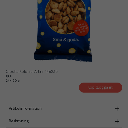
Cloetta
Kolonial
Art.nr.
146235
FRP
24x150 g
Köp (Logga in)
Artikelinformation
Beskrivning