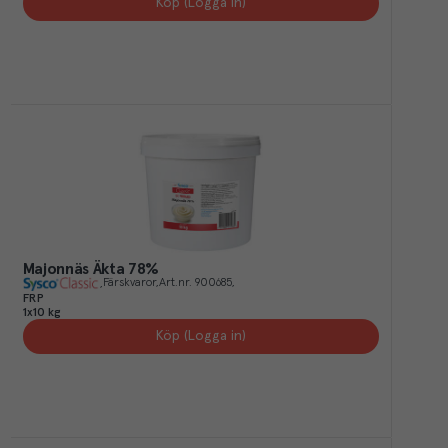
Köp (Logga in)
Majonnäs Äkta 78%
Färskvaror
Art.nr.
900685
FRP
1x10 kg
Köp (Logga in)