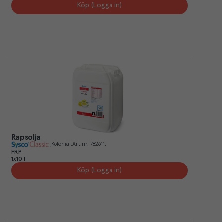
Köp (Logga in)
Rapsolja
Kolonial
Art.nr.
782611
FRP
1x10 l
Köp (Logga in)