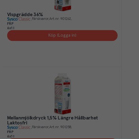
Vispgrädde 36%
Färskvaror
Art.nr.
901262
FRP
6x1 l
Köp (Logga in)
Mellanmjölkdryck 1,5% Längre Hållbarhet
Laktosfri
Färskvaror
Art.nr.
901258
FRP
6x1 l