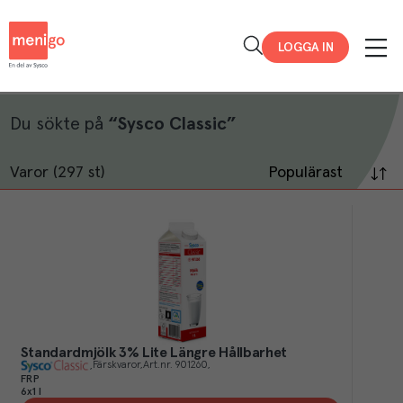
Menigo
LOGGA IN
Du sökte på
“
Sysco Classic
”
Varor (297 st)
Populärast
Standardmjölk 3% Lite Längre Hållbarhet
Färskvaror
Art.nr.
901260
FRP
6x1 l