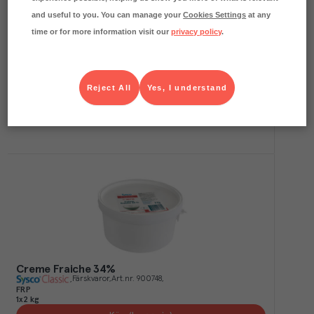
and useful to you. You can manage your
Cookies Settings
at any
time or for more information visit our
privacy policy
.
Vispgrädde 36% Laktosfri
Färskvaror
Art.nr.
901261
FRP
6x1 l
Köp (Logga in)
Reject All
Yes, I understand
Creme Fraiche 34%
Färskvaror
Art.nr.
900748
FRP
1x2 kg