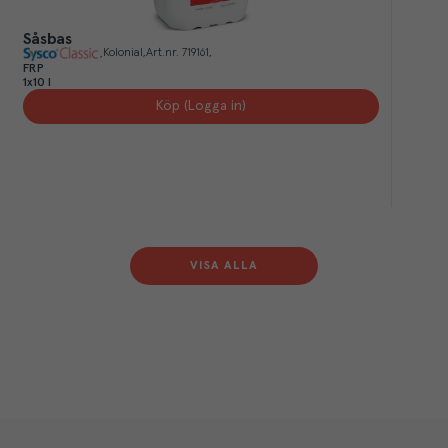
Såsbas
Kolonial
Art.nr.
719161
FRP
1x10 l
Köp (Logga in)
VISA ALLA