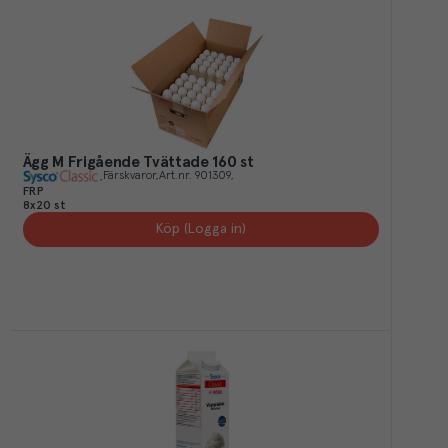
Ägg M Frigående Tvättade 160 st
Färskvaror
Art.nr.
901309
FRP
8x20 st
Köp (Logga in)