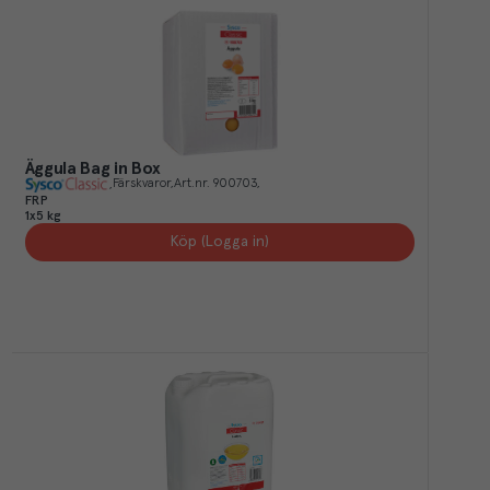
Äggula Bag in Box
Färskvaror
Art.nr.
900703
FRP
1x5 kg
Köp (Logga in)