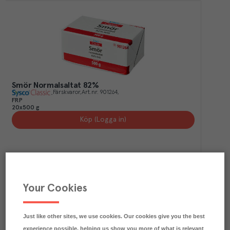
Smör Normalsaltat 82%
Färskvaror
Art.nr.
901264
FRP
20x500 g
Köp (Logga in)
Your Cookies
Just like other sites, we use cookies. Our cookies give you the best
experience possible, helping us show you more of what is relevant