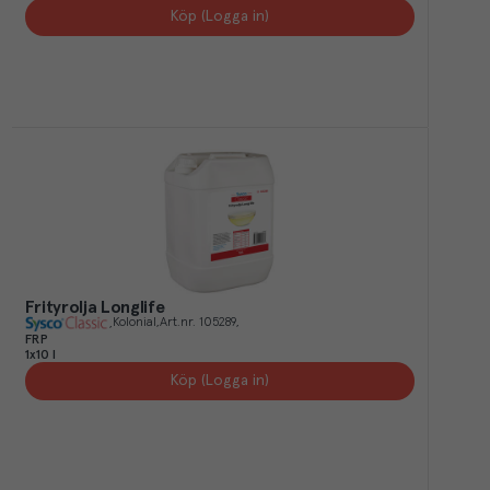
Köp (Logga in)
Frityrolja Longlife
Kolonial
Art.nr.
105289
FRP
1x10 l
Köp (Logga in)