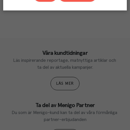
Våra kundtidningar
Läs inspirerande reportage, matnyttiga artiklar och 
ta del av aktuella kampanjer.
LÄS MER
Ta del av Menigo Partner
Du som är Menigo-kund kan ta del av våra förmånliga 
partner-erbjudanden