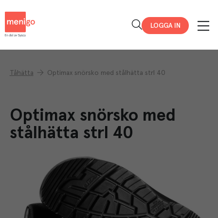
Menigo
LOGGA IN
Tåhätta
Optimax snörsko med stålhätta strl 40
Optimax snörsko med
stålhätta strl 40