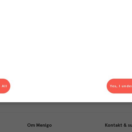
T
el av aktuella kampanjer.
Du som är Menigo-kun
 All
Yes, I unde
Om Menigo
Kontakt & s