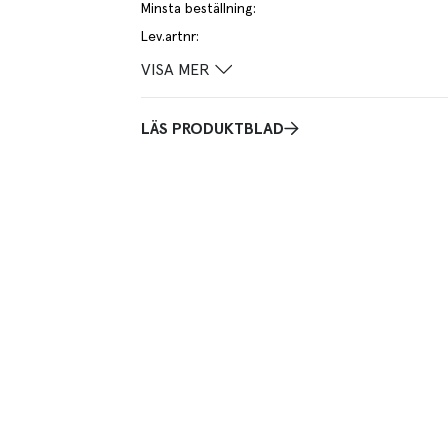
Minsta beställning
:
Lev.artnr
:
VISA MER
LÄS PRODUKTBLAD
och flexibel ovandel i andningsbar stickad trikå med
ökad komfort. Kombinationen av gummi i yttersulan
SoftStep i mellansulan ger en lätt, flexibel och
iobaserad innersula i PU med ökad och långvarig