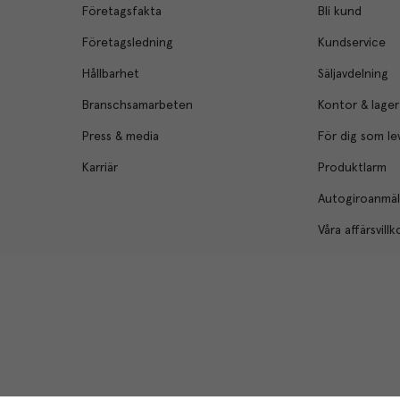
Företagsfakta
Bli kund
Företagsledning
Kundservice
Hållbarhet
Säljavdelning
Branschsamarbeten
Kontor & lager
Press & media
För dig som le
Karriär
Produktlarm
Autogiroanmä
Våra affärsvillk