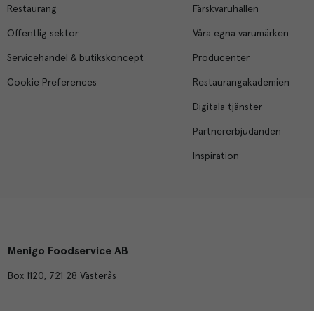
Restaurang
Färskvaruhallen
Offentlig sektor
Våra egna varumärken
Servicehandel & butikskoncept
Producenter
Cookie Preferences
Restaurangakademien
Digitala tjänster
Partnererbjudanden
Inspiration
Menigo Foodservice AB
Box 1120, 721 28 Västerås