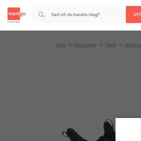
Menigo
Utf
Hem
Utrustning
Textil
Arbets