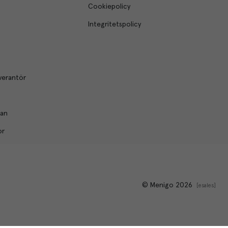
Cookiepolicy
Integritetspolicy
verantör
lan
or
© Menigo 2026
[
esales
]