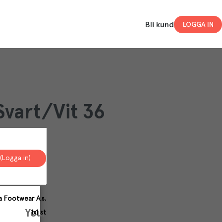
Bli kund
LOGGA IN
Svart/Vit 36
(Logga in)
a Footwear A.s.
Your
1x1 st