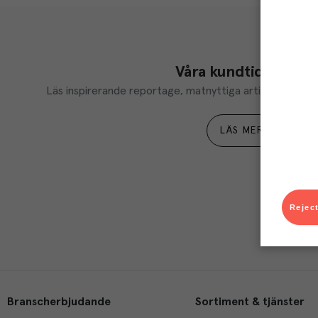
Våra kundtidningar
Läs inspirerande reportage, matnyttiga artiklar och ta d
LÄS MER
Reject
Branscherbjudande
Sortiment & tjänster