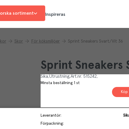
orska sortiment
Inspireras
skor
Skor
För köksmiljöer
Sprint Sneakers Svart/Vit 36
Sprint Sneakers 
Sika
Utrustning
Art.nr.
515242
Minsta beställning
1
st
Köp 
Leverantör
:
Sik
Förpackning
: