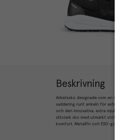
Beskrivning
Arbetssko designade som en sneaker. Mjuk 
vaddering runt ankeln för extra stöd och 
och den innovativa, extra mjuka skumdynan 
slitstark sko med utmärkt stötdämpning. B
komfort. Metallfri och ESD-godkänd.