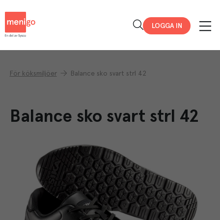
Menigo
LOGGA IN
För köksmiljöer
Balance sko svart strl 42
Balance sko svart strl 42