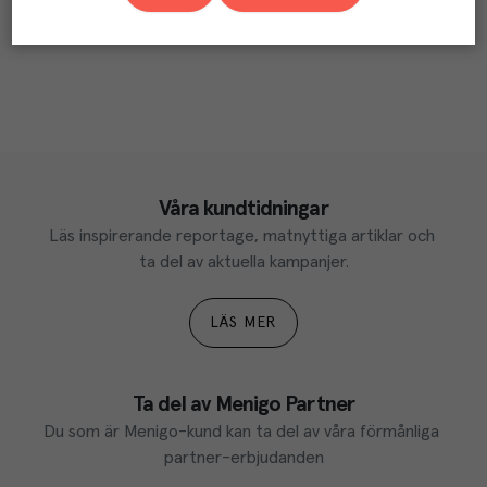
Våra kundtidningar
Läs inspirerande reportage, matnyttiga artiklar och 
ta del av aktuella kampanjer.
LÄS MER
Ta del av Menigo Partner
Du som är Menigo-kund kan ta del av våra förmånliga 
partner-erbjudanden