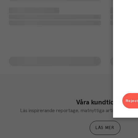
Reject
Våra kundtidningar
Läs inspirerande reportage, matnyttiga artiklar och ta d
LÄS MER