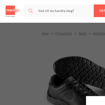
Menigo
Utf
Hem
Utrustning
Textil
Arbets