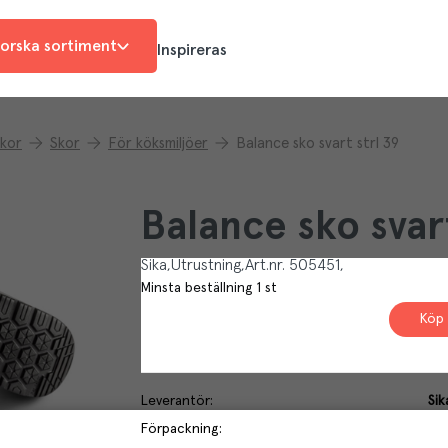
orska sortiment
Inspireras
skor
Skor
För köksmiljöer
Balance sko svart strl 39
Balance sko svart
Sika
Utrustning
Art.nr.
505451
Minsta beställning
1
st
Köp 
Leverantör
:
Sik
Förpackning
: