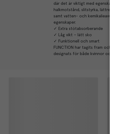
där det är viktigt med egenskaper som
halkmotstånd, slitstyrka, lättrengjord
samt vatten- och kemikalieavvisande
egenskaper.
✓ Extra stötabsorberande
✓ Låg vikt – lätt sko
✓ Funktionell och smart
FUNCTION har tagits fram och
designats för både kvinnor och män.