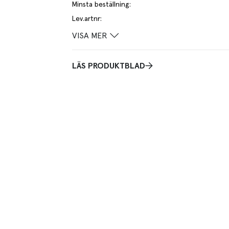
Minsta beställning
:
Lev.artnr
:
VISA MER
LÄS PRODUKTBLAD
ö