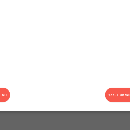
 All
Yes, I unde
T
el av aktuella kampanjer.
Du som är Menigo-kun