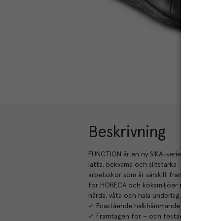
Beskrivning
FUNCTION är en ny SIKA-serie med
lätta, bekväma och slitstarka
arbetsskor som är särskilt framtagna
för HORECA och köksmiljöer med
hårda, våta och hala underlag.
✓ Enastående halkhämmande egenskaper
✓ Framtagen för – och testad i – köksmilj