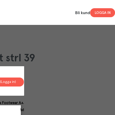
Bli kund
LOGGA IN
 strl 39
(Logga in)
a Footwear A.s.
1x1