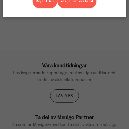
Reject All
Yes, I understand
Våra kundtidningar
Läs inspirerande reportage, matnyttiga artiklar och 
ta del av aktuella kampanjer.
LÄS MER
Ta del av Menigo Partner
Du som är Menigo-kund kan ta del av våra förmånliga 