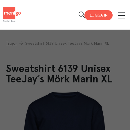
Menigo
LOGGA IN
Tröjor
Sweatshirt 6139 Unisex TeeJay´s Mörk Marin XL
Sweatshirt 6139 Unisex
TeeJay´s Mörk Marin XL