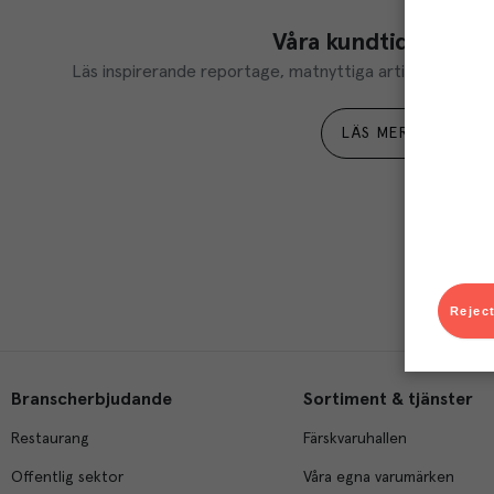
Våra kundtidningar
Läs inspirerande reportage, matnyttiga artiklar och ta d
LÄS MER
Reject
Branscherbjudande
Sortiment & tjänster
Restaurang
Färskvaruhallen
Offentlig sektor
Våra egna varumärken