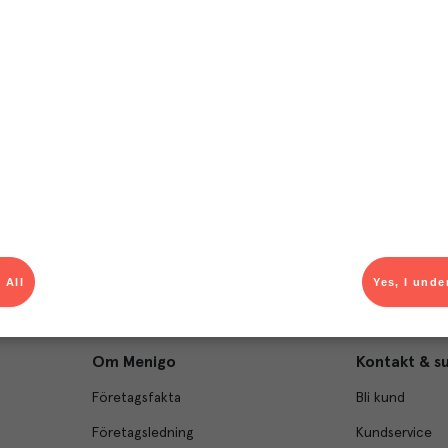
T
el av aktuella kampanjer.
Du som är Menigo-kun
 All
Yes, I unde
Om Menigo
Kontakt & s
Företagsfakta
Bli kund
Företagsledning
Kundservice