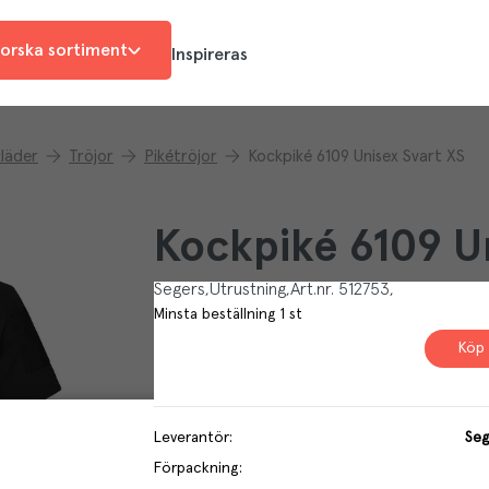
orska sortiment
Inspireras
läder
Tröjor
Pikétröjor
Kockpiké 6109 Unisex Svart XS
Kockpiké 6109 Un
Segers
Utrustning
Art.nr.
512753
Minsta beställning
1
st
Köp 
Leverantör
:
Seg
Förpackning
: