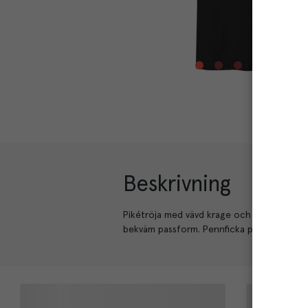
Beskrivning
Pikétröja med vävd krage och detaljer, pas
bekväm passform. Pennficka på ärmen och t