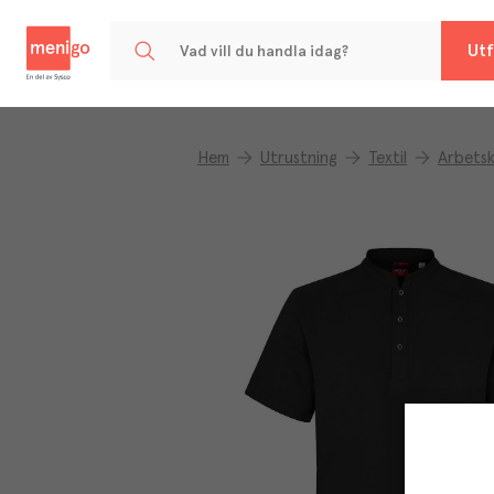
Menigo
Utf
Hem
Utrustning
Textil
Arbetsk