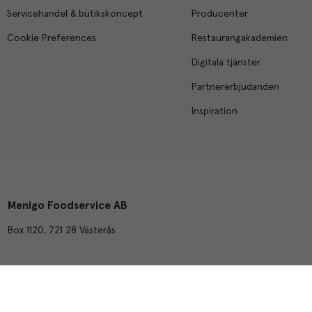
Servicehandel & butikskoncept
Producenter
Cookie Preferences
Restaurangakademien
Digitala tjänster
Partnererbjudanden
Inspiration
Menigo Foodservice AB
Box 1120, 721 28 Västerås