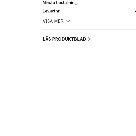
Minsta beställning
:
Lev.artnr
:
VISA MER
LÄS PRODUKTBLAD
sar i köket och även servering. Unisexmodell med
ryckknappar framtill. Förklädeshank.