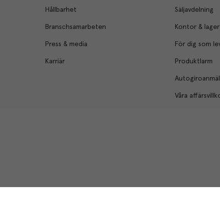
Hållbarhet
Säljavdelning
Branschsamarbeten
Kontor & lager
Press & media
För dig som le
Karriär
Produktlarm
Autogiroanmä
Våra affärsvillk