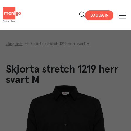
Menigo
LOGGA IN
Lång ärm
Skjorta stretch 1219 herr svart M
Skjorta stretch 1219 herr
svart M