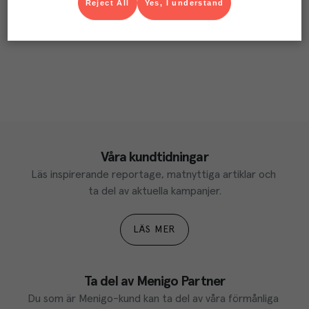
Reject All
Yes, I understand
Våra kundtidningar
Läs inspirerande reportage, matnyttiga artiklar och 
ta del av aktuella kampanjer.
LÄS MER
Ta del av Menigo Partner
Du som är Menigo-kund kan ta del av våra förmånliga 