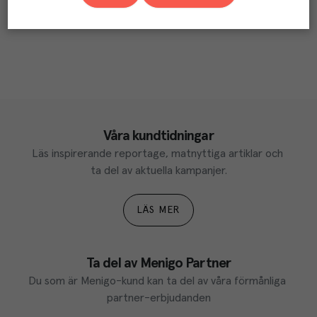
Våra kundtidningar
Läs inspirerande reportage, matnyttiga artiklar och 
ta del av aktuella kampanjer.
LÄS MER
Ta del av Menigo Partner
Du som är Menigo-kund kan ta del av våra förmånliga 
partner-erbjudanden