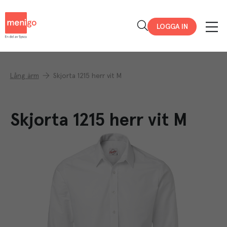
Menigo
LOGGA IN
Lång ärm
Skjorta 1215 herr vit M
Skjorta 1215 herr vit M