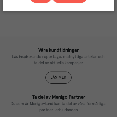
Våra kundtidningar
Läs inspirerande reportage, matnyttiga artiklar och 
ta del av aktuella kampanjer.
LÄS MER
Ta del av Menigo Partner
Du som är Menigo-kund kan ta del av våra förmånliga 
partner-erbjudanden