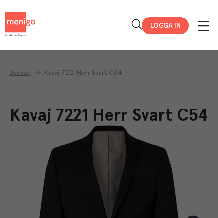
Menigo
LOGGA IN
Jackor
Kavaj 7221 Herr Svart C54
Kavaj 7221 Herr Svart C54