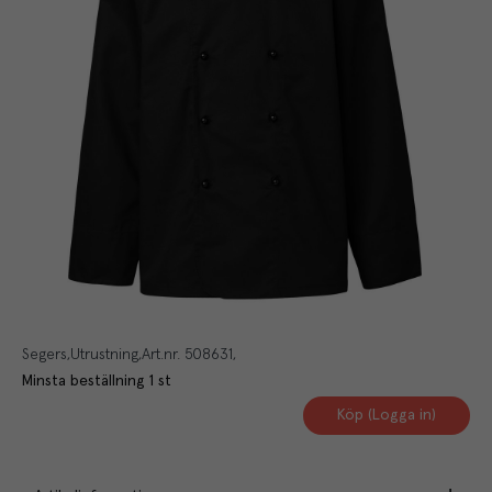
Segers
Utrustning
Art.nr.
508631
Minsta beställning
1
st
Köp (Logga in)