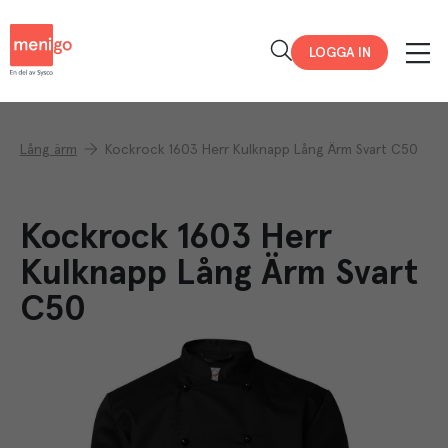
Menigo
LOGGA IN
Lång ärm
Kockrock 1603 Herr Kulknapp Lång Ärm Svart C50
Kockrock 1603 Herr
Kulknapp Lång Ärm Svart
C50