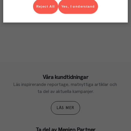
Reject All
Yes, I understand
Våra kundtidningar
Läs inspirerande reportage, matnyttiga artiklar och 
ta del av aktuella kampanjer.
LÄS MER
Ta del av Menigo Partner