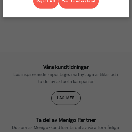
Reject All
Yes, I understand
Våra kundtidningar
Läs inspirerande reportage, matnyttiga artiklar och 
ta del av aktuella kampanjer.
LÄS MER
Ta del av Menigo Partner
Du som är Menigo-kund kan ta del av våra förmånliga 