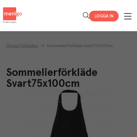
Menigo
LOGGA IN
Övriga förkläden
Sommelierförkläde Svart75x100cm
Sommelierförkläde
Svart75x100cm