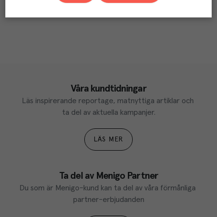
Våra kundtidningar
Läs inspirerande reportage, matnyttiga artiklar och 
ta del av aktuella kampanjer.
LÄS MER
Ta del av Menigo Partner
Du som är Menigo-kund kan ta del av våra förmånliga 
partner-erbjudanden