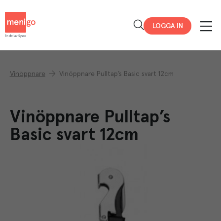
Menigo
LOGGA IN
Vinöppnare
Vinöppnare Pulltap’s Basic svart 12cm
Vinöppnare Pulltap’s
Basic svart 12cm