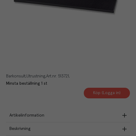
Barkonsult
Utrustning
Art.nr.
513721
Minsta beställning
1
st
Köp (Logga in)
Artikelinformation
Beskrivning