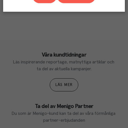
Våra kundtidningar
Läs inspirerande reportage, matnyttiga artiklar och 
ta del av aktuella kampanjer.
LÄS MER
Ta del av Menigo Partner
Du som är Menigo-kund kan ta del av våra förmånliga 
partner-erbjudanden