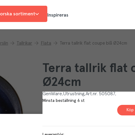
orska sortiment
Inspireras
rslin
Tallrikar
Flata
Terra tallrik flat coupe blå Ø24cm
Terra tallrik flat
Ø24cm
GenWare
Utrustning
Art.nr.
505087
Minsta beställning
6
st
Köp 
Leverantör
: