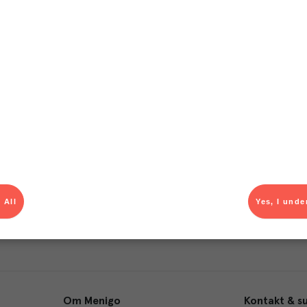
T
el av aktuella kampanjer.
Du som är Menigo-kun
 All
Yes, I unde
Om Menigo
Kontakt & s