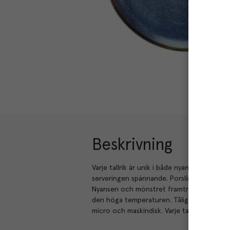
Beskrivning
Varje tallrik är unik i både nyans och möns
serveringen spännande. Porslin med rustik 
Nyansen och mönstret framträder först i b
den höga temperaturen. Tåligt porslin med 
micro och maskindisk. Varje tallrik är unik 