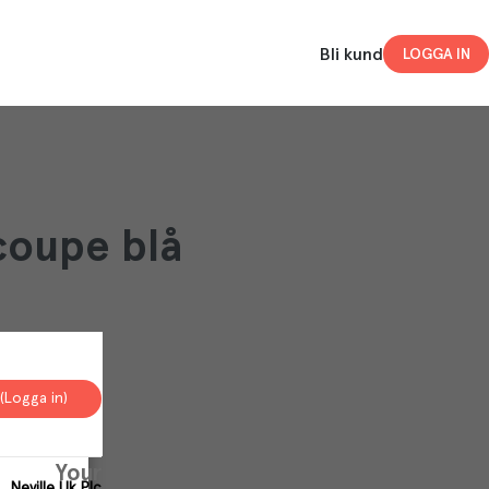
Bli kund
LOGGA IN
 coupe blå
(Logga in)
Your
Neville Uk Plc