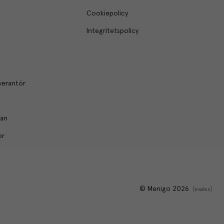
Cookiepolicy
Integritetspolicy
verantör
lan
or
© Menigo 2026
[
esales
]