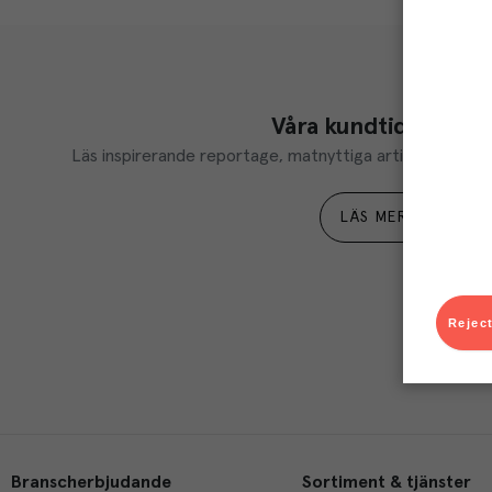
Våra kundtidningar
Läs inspirerande reportage, matnyttiga artiklar och ta d
LÄS MER
Reject
Branscherbjudande
Sortiment & tjänster