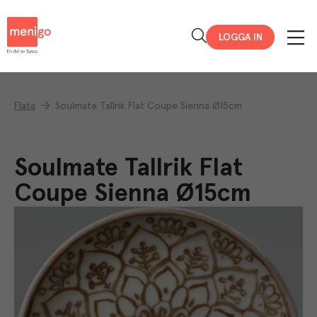
Menigo
LOGGA IN
Flata
Soulmate Tallrik Flat Coupe Sienna Ø15cm
Soulmate Tallrik Flat
Coupe Sienna Ø15cm