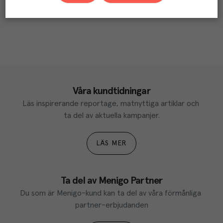
Våra kundtidningar
Läs inspirerande reportage, matnyttiga artiklar och 
ta del av aktuella kampanjer.
LÄS MER
Ta del av Menigo Partner
Du som är Menigo-kund kan ta del av våra förmånliga 
partner-erbjudanden