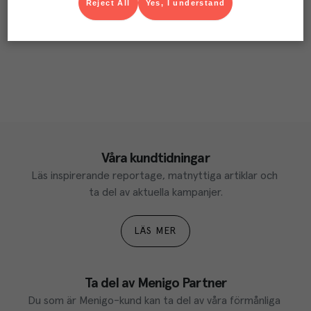
Reject All
Yes, I understand
Våra kundtidningar
Läs inspirerande reportage, matnyttiga artiklar och 
ta del av aktuella kampanjer.
LÄS MER
Ta del av Menigo Partner
Du som är Menigo-kund kan ta del av våra förmånliga 