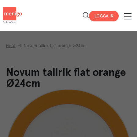
Menigo
LOGGA IN
Flata
Novum tallrik flat orange Ø24cm
Novum tallrik flat orange
Ø24cm