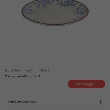
Güral
Utrustning
Art.nr.
514673
Minsta beställning
12
st
Köp (Logga in)
Artikelinformation