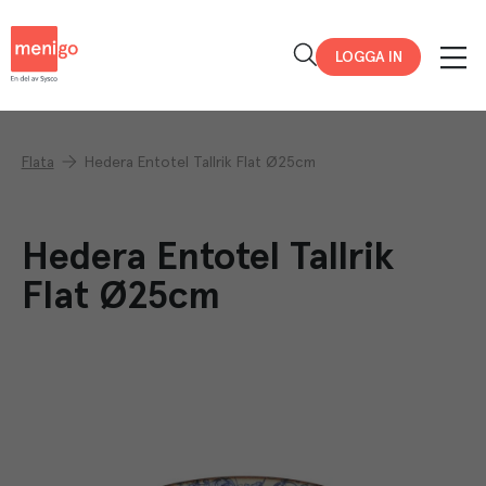
Menigo
LOGGA IN
Flata
Hedera Entotel Tallrik Flat Ø25cm
Hedera Entotel Tallrik
Flat Ø25cm