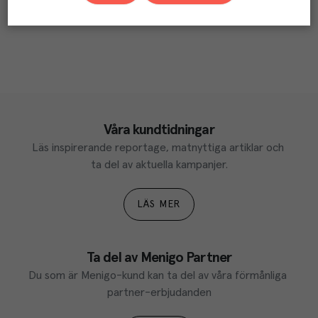
Våra kundtidningar
Läs inspirerande reportage, matnyttiga artiklar och 
ta del av aktuella kampanjer.
LÄS MER
Ta del av Menigo Partner
Du som är Menigo-kund kan ta del av våra förmånliga 
partner-erbjudanden