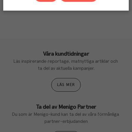
Våra kundtidningar
Läs inspirerande reportage, matnyttiga artiklar och 
ta del av aktuella kampanjer.
LÄS MER
Ta del av Menigo Partner
Du som är Menigo-kund kan ta del av våra förmånliga 
partner-erbjudanden