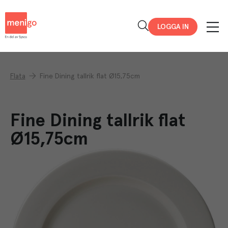
Menigo
LOGGA IN
Flata
Fine Dining tallrik flat Ø15,75cm
Fine Dining tallrik flat
Ø15,75cm