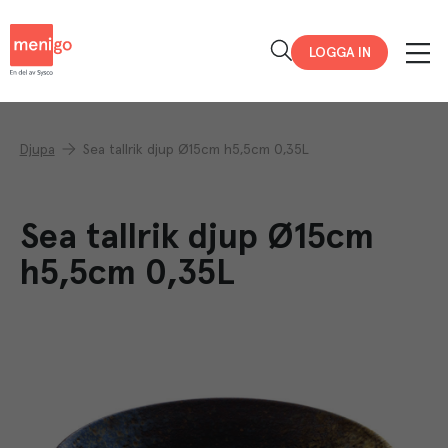
Menigo
LOGGA IN
Djupa
Sea tallrik djup Ø15cm h5,5cm 0,35L
Sea tallrik djup Ø15cm
h5,5cm 0,35L