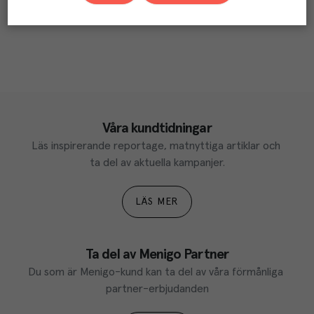
Våra kundtidningar
Läs inspirerande reportage, matnyttiga artiklar och 
ta del av aktuella kampanjer.
LÄS MER
Ta del av Menigo Partner
Du som är Menigo-kund kan ta del av våra förmånliga 
partner-erbjudanden