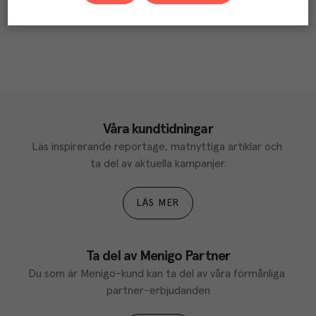
Våra kundtidningar
Läs inspirerande reportage, matnyttiga artiklar och 
ta del av aktuella kampanjer.
LÄS MER
Ta del av Menigo Partner
Du som är Menigo-kund kan ta del av våra förmånliga 
partner-erbjudanden