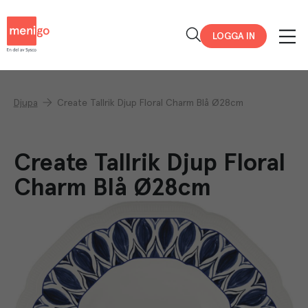
Menigo
LOGGA IN
Djupa
Create Tallrik Djup Floral Charm Blå Ø28cm
Create Tallrik Djup Floral
Charm Blå Ø28cm