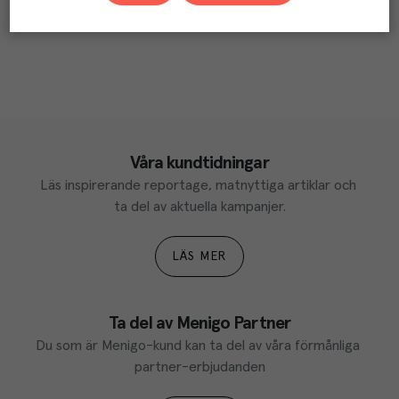
Våra kundtidningar
Läs inspirerande reportage, matnyttiga artiklar och 
ta del av aktuella kampanjer.
LÄS MER
Ta del av Menigo Partner
Du som är Menigo-kund kan ta del av våra förmånliga 
partner-erbjudanden