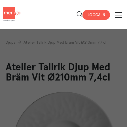
Menigo
LOGGA IN
Djupa
Atelier Tallrik Djup Med Bräm Vit Ø210mm 7,4cl
Atelier Tallrik Djup Med
Bräm Vit Ø210mm 7,4cl