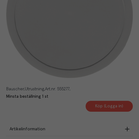
Bauscher
Utrustning
Art.nr.
555277
Minsta beställning
1
st
Köp (Logga in)
Artikelinformation