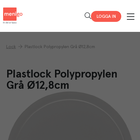
Menigo
LOGGA IN
Lock
Plastlock Polypropylen Grå Ø12,8cm
Plastlock Polypropylen
Grå Ø12,8cm