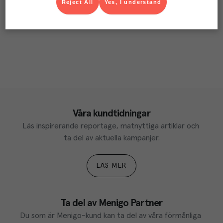
Reject All
Yes, I understand
Våra kundtidningar
Läs inspirerande reportage, matnyttiga artiklar och 
ta del av aktuella kampanjer.
LÄS MER
Ta del av Menigo Partner
Du som är Menigo-kund kan ta del av våra förmånliga 