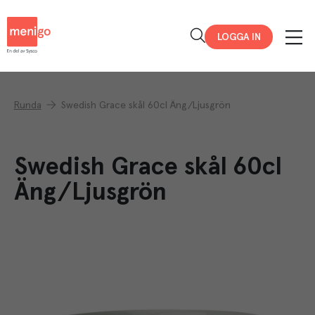
Menigo
LOGGA IN
Runda
Swedish Grace skål 60cl Äng/Ljusgrön
Swedish Grace skål 60cl
Äng/Ljusgrön