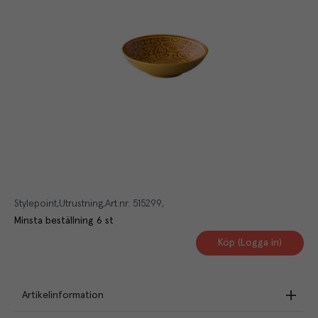
Stylepoint
Utrustning
Art.nr.
515299
Minsta beställning
6
st
Köp (Logga in)
Artikelinformation