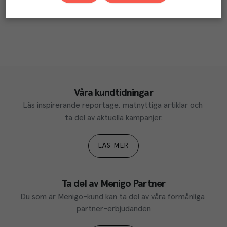
Våra kundtidningar
Läs inspirerande reportage, matnyttiga artiklar och 
ta del av aktuella kampanjer.
LÄS MER
Ta del av Menigo Partner
Du som är Menigo-kund kan ta del av våra förmånliga 
partner-erbjudanden