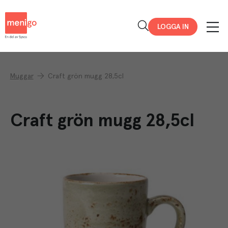
Menigo
LOGGA IN
Muggar
Craft grön mugg 28,5cl
Craft grön mugg 28,5cl