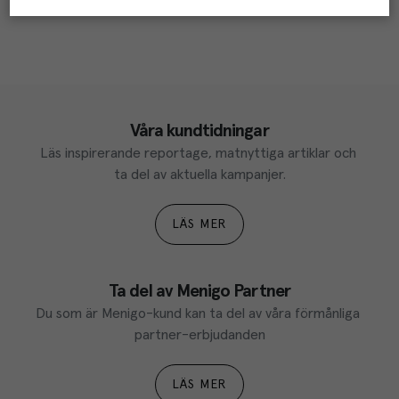
Våra kundtidningar
Läs inspirerande reportage, matnyttiga artiklar och 
ta del av aktuella kampanjer.
LÄS MER
Ta del av Menigo Partner
Du som är Menigo-kund kan ta del av våra förmånliga 
partner-erbjudanden
LÄS MER