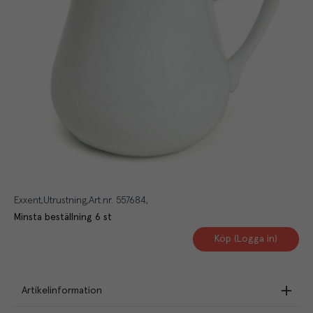
Exxent
Utrustning
Art.nr.
557684
Minsta beställning
6
st
Köp (Logga in)
Artikelinformation