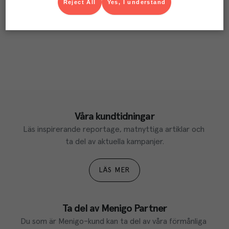
Reject All
Yes, I understand
Våra kundtidningar
Läs inspirerande reportage, matnyttiga artiklar och 
ta del av aktuella kampanjer.
LÄS MER
Ta del av Menigo Partner
Du som är Menigo-kund kan ta del av våra förmånliga 