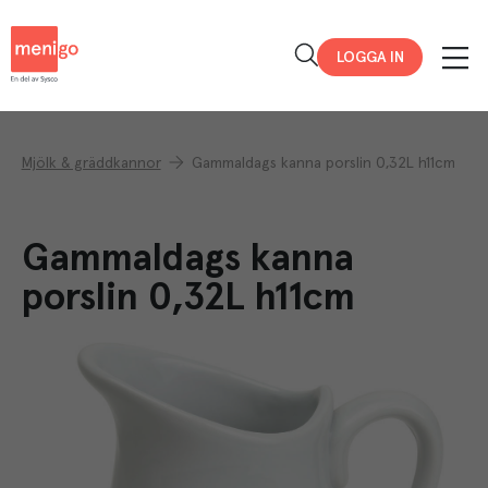
Menigo
LOGGA IN
Mjölk & gräddkannor
Gammaldags kanna porslin 0,32L h11cm
Gammaldags kanna
porslin 0,32L h11cm