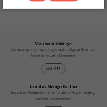
Våra kundtidningar
Läs inspirerande reportage, matnyttiga artiklar och 
ta del av aktuella kampanjer.
LÄS MER
Ta del av Menigo Partner
Du som är Menigo-kund kan ta del av våra förmånliga 
partner-erbjudanden