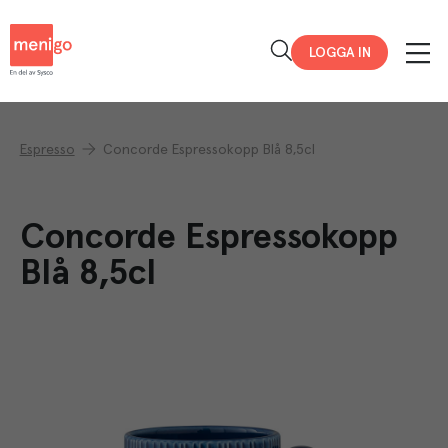
Menigo
LOGGA IN
Espresso
Concorde Espressokopp Blå 8,5cl
Concorde Espressokopp
Blå 8,5cl