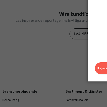
Våra kundtidningar
Läs inspirerande reportage, matnyttiga artiklar och ta d
LÄS MER
Reject
Branscherbjudande
Sortiment & tjänster
Restaurang
Färskvaruhallen