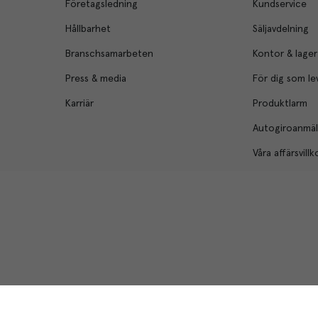
Företagsledning
Kundservice
Hållbarhet
Säljavdelning
Branschsamarbeten
Kontor & lager
Press & media
För dig som le
Karriär
Produktlarm
Autogiroanmä
Våra affärsvillk