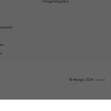
Integritetspolicy
verantör
lan
or
© Menigo 2026
[
esales
]