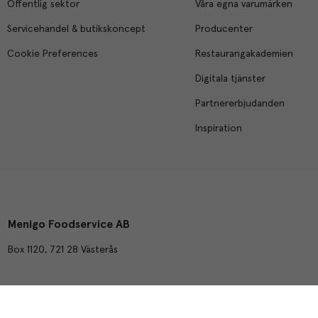
Offentlig sektor
Våra egna varumärken
Servicehandel & butikskoncept
Producenter
Cookie Preferences
Restaurangakademien
Digitala tjänster
Partnererbjudanden
Inspiration
Menigo Foodservice AB
Box 1120, 721 28 Västerås