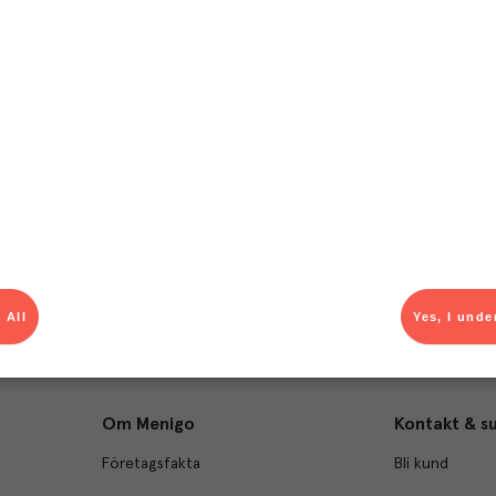
T
el av aktuella kampanjer.
Du som är Menigo-kun
 All
Yes, I unde
Om Menigo
Kontakt & s
Företagsfakta
Bli kund