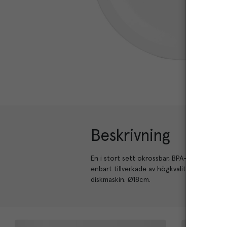
Beskrivning
En i stort sett okrossbar, BPA-fri Malko-klas
enbart tillverkade av högkvalitativa, miljöv
diskmaskin. Ø18cm.