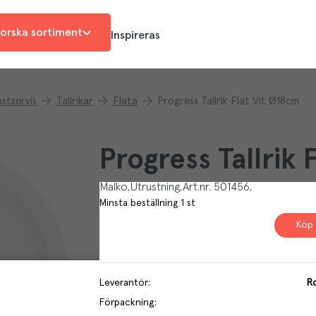
orska sortiment
Inspireras
astservis
Tallrikar
Flata
Progress Tallrik Flat Vit Ø18cm
Progress Tallrik 
Malko
Utrustning
Art.nr.
501456
Minsta beställning
1
st
Köp 
Leverantör
:
R
Förpackning
: