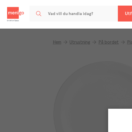
Menigo
Utf
Hem
Utrustning
På bordet
Pl