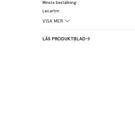
Minsta beställning
:
Lev.artnr
:
VISA MER
LÄS PRODUKTBLAD
siker, idealisk för krävande miljöer. Tallriken är
änliga och återvinningsbara plaster som tål