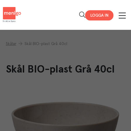
Menigo
LOGGA IN
Skålar
Skål BIO-plast Grå 40cl
Skål BIO-plast Grå 40cl