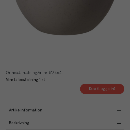
Orthex
Utrustning
Art.nr.
513464
Minsta beställning
1
st
Köp (Logga in)
Artikelinformation
Beskrivning