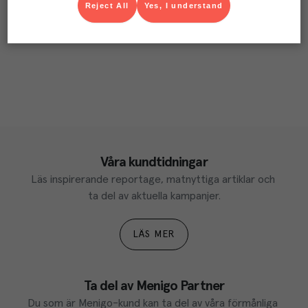
Reject All
Yes, I understand
Våra kundtidningar
Läs inspirerande reportage, matnyttiga artiklar och 
ta del av aktuella kampanjer.
LÄS MER
Ta del av Menigo Partner
Du som är Menigo-kund kan ta del av våra förmånliga 