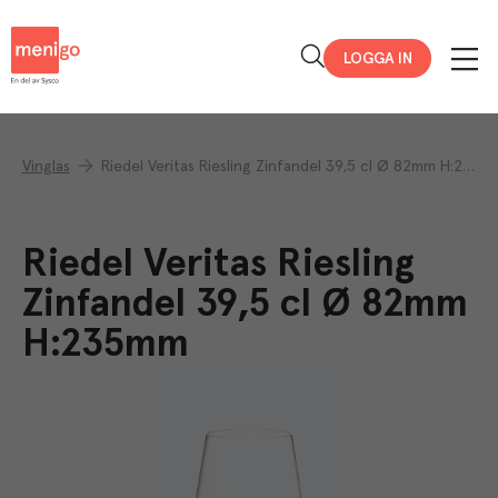
Menigo
LOGGA IN
Vinglas
Riedel Veritas Riesling Zinfandel 39,5 cl Ø 82mm H:235mm
Riedel Veritas Riesling
Zinfandel 39,5 cl Ø 82mm
H:235mm