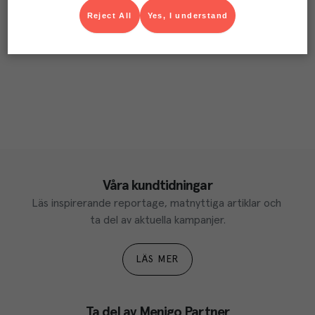
Reject All
Yes, I understand
Våra kundtidningar
Läs inspirerande reportage, matnyttiga artiklar och 
ta del av aktuella kampanjer.
LÄS MER
Ta del av Menigo Partner