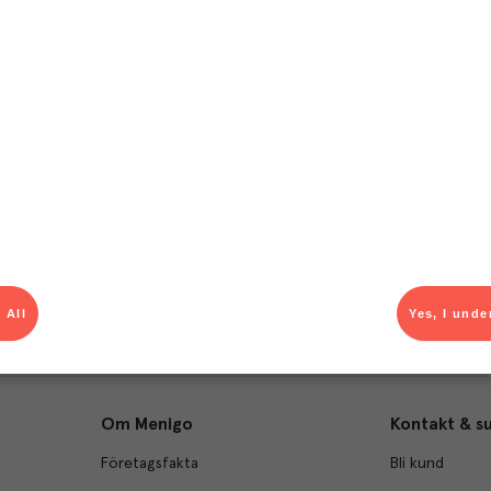
T
el av aktuella kampanjer.
Du som är Menigo-kun
 All
Yes, I unde
Om Menigo
Kontakt & s
Företagsfakta
Bli kund