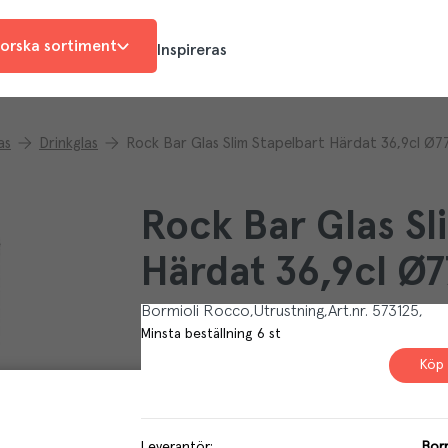
orska sortiment
Inspireras
as
Drinkglas
Rock Bar Glas Slim Stapelbart Härdat 36,9cl 
Rock Bar Glas Sl
Härdat 36,9cl 
Bormioli Rocco
Utrustning
Art.nr.
573125
Minsta beställning
6
st
Köp 
Leverantör
:
Borm