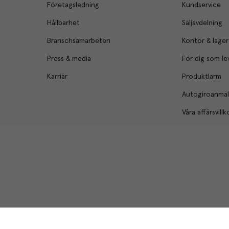
Företagsledning
Kundservice
Hållbarhet
Säljavdelning
Branschsamarbeten
Kontor & lager
Press & media
För dig som le
Karriär
Produktlarm
Autogiroanmä
Våra affärsvillk