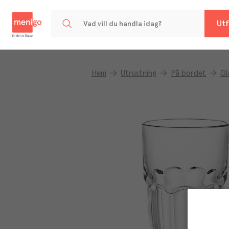
Menigo
Utf
Hem
Utrustning
På bordet
Gl