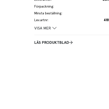
Förpackning
:
Minsta beställning
:
Lev.artnr
:
41
VISA MER
LÄS PRODUKTBLAD