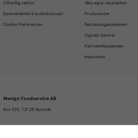
Offentlig sektor
Våra egna varumärken
Servicehandel & butikskoncept
Producenter
Cookie Preferences
Restaurangakademien
Digitala tjänster
Partnererbjudanden
Inspiration
Menigo Foodservice AB
Box 1120, 721 28 Västerås