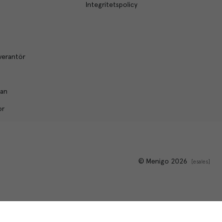
Integritetspolicy
verantör
lan
or
© Menigo 2026
[
esales
]