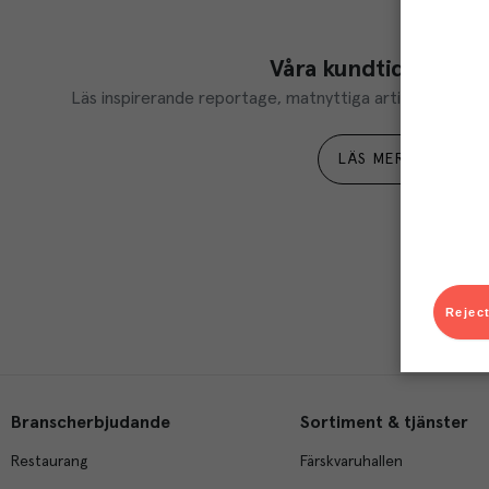
Våra kundtidningar
Läs inspirerande reportage, matnyttiga artiklar och ta d
LÄS MER
Reject
Branscherbjudande
Sortiment & tjänster
Restaurang
Färskvaruhallen