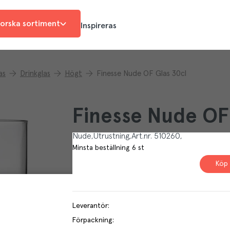
orska sortiment
Inspireras
as
Drinkglas
Högt
Finesse Nude OF Glas 30cl
Finesse Nude OF
Nude
Utrustning
Art.nr.
510260
Minsta beställning
6
st
Köp 
Leverantör
:
Förpackning
: