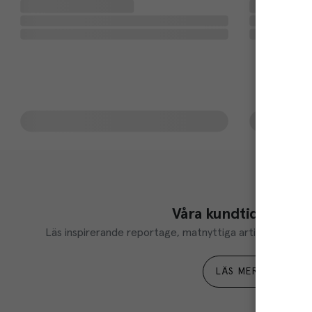
Våra kundtidningar
Läs inspirerande reportage, matnyttiga artiklar och ta d
LÄS MER