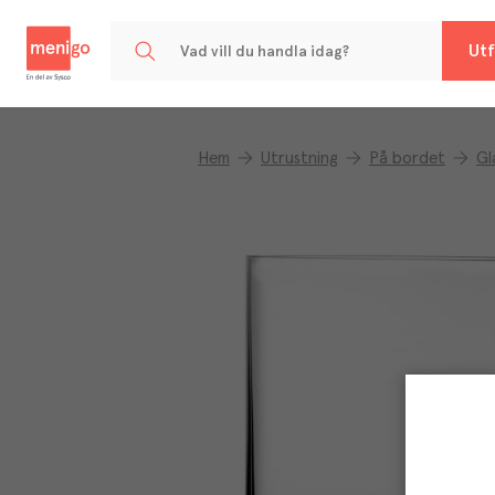
Menigo
Utf
Hem
Utrustning
På bordet
Gl