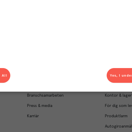
Om Menigo
Kontakt & s
Företagsfakta
Bli kund
Företagsledning
Kundservice
 All
Yes, I unde
Hållbarhet
Säljavdelning
Branschsamarbeten
Kontor & lager
Press & media
För dig som le
Karriär
Produktlarm
Autogiroanmä