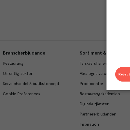
Branscherbjudande
Sortiment & tjänster
Restaurang
Färskvaruhallen
Offentlig sektor
Våra egna varumärken
Reject
Servicehandel & butikskoncept
Producenter
Cookie Preferences
Restaurangakademien
Digitala tjänster
Partnererbjudanden
Inspiration