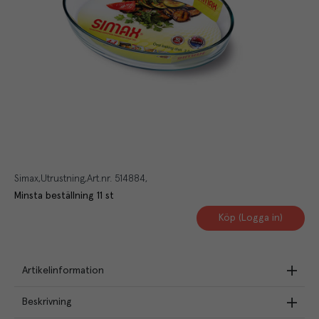
Simax
Utrustning
Art.nr.
514884
Minsta beställning
11
st
Köp (Logga in)
Artikelinformation
Beskrivning