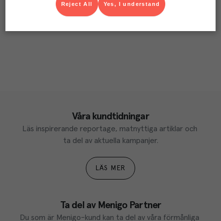
Reject All
Yes, I understand
Våra kundtidningar
Läs inspirerande reportage, matnyttiga artiklar och 
ta del av aktuella kampanjer.
LÄS MER
Ta del av Menigo Partner
Du som är Menigo-kund kan ta del av våra förmånliga 