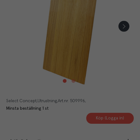
Select Concept
Utrustning
Art.nr.
509996
Minsta beställning
1
st
Köp (Logga in)