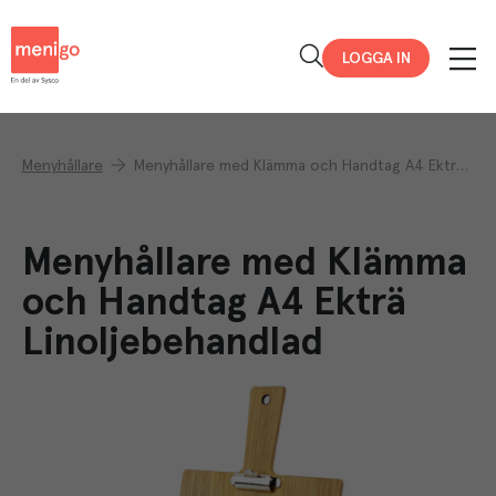
Menigo
LOGGA IN
Menyhållare
Menyhållare med Klämma och Handtag A4 Ekträ Linoljebehandlad
Menyhållare med Klämma
och Handtag A4 Ekträ
Linoljebehandlad