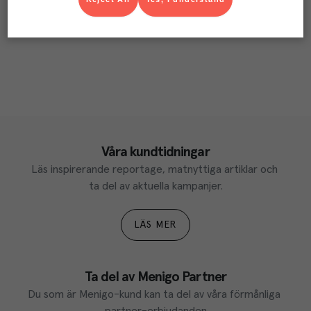
Våra kundtidningar
Läs inspirerande reportage, matnyttiga artiklar och 
ta del av aktuella kampanjer.
LÄS MER
Ta del av Menigo Partner
Du som är Menigo-kund kan ta del av våra förmånliga 
partner-erbjudanden