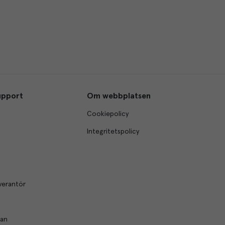
upport
Om webbplatsen
Cookiepolicy
Integritetspolicy
verantör
lan