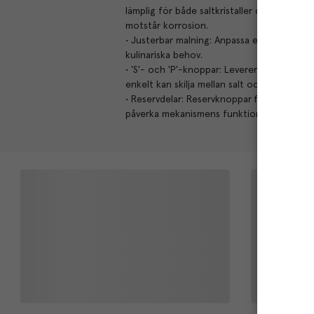
lämplig för både saltkristaller och peppark
motstår korrosion.
• Justerbar malning: Anpassa enkelt grovlek
kulinariska behov.
• 'S'- och 'P'-knoppar: Levereras med både 
enkelt kan skilja mellan salt och peppar fö
• Reservdelar: Reservknoppar finns här. D
påverka mekanismens funktion.