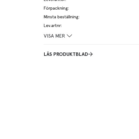
Förpackning
:
Minsta beställning
:
Lev.artnr
:
VISA MER
LÄS PRODUKTBLAD
et ger en naturlig och elegant touch till din bords
g, vilket ger textur och sofistikering till din
a malningsmekanismen är byggd för att hålla och är