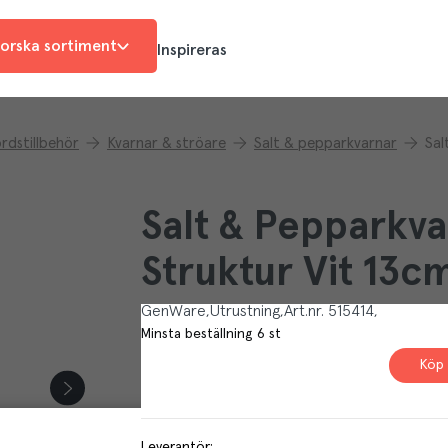
orska sortiment
Inspireras
rdstillbehör
Kvarnar & ströare
Salt & pepparkvarnar
Sal
Salt & Pepparkv
Struktur Vit 13c
GenWare
Utrustning
Art.nr.
515414
Minsta beställning
6
st
Köp 
Leverantör
: