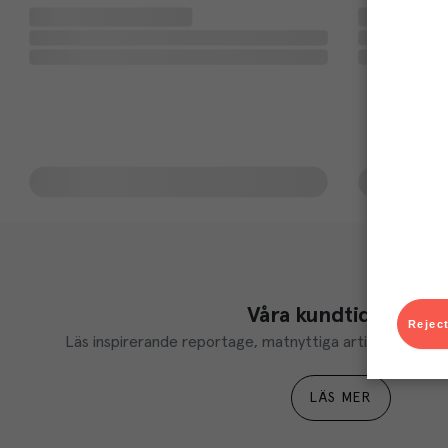
Våra kundtidningar
Reject
Läs inspirerande reportage, matnyttiga artiklar och ta d
LÄS MER