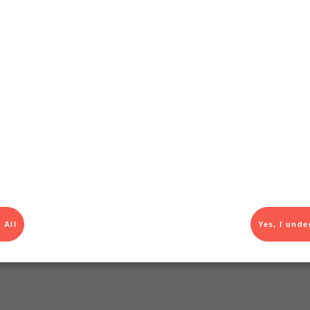
T
 All
Yes, I unde
el av aktuella kampanjer.
Du som är Menigo-kun