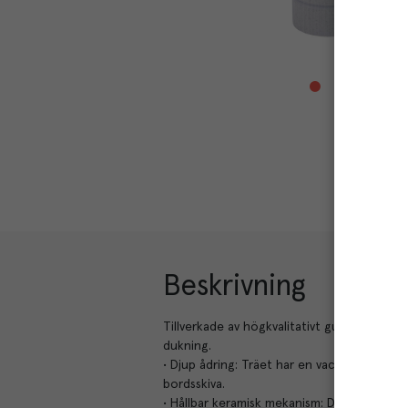
Beskrivning
Tillverkade av högkvalitativt gummiträ, vilk
dukning.
• Djup ådring: Träet har en vacker djup ådrin
bordsskiva.
• Hållbar keramisk mekanism: Den keramisk