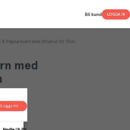
Bli kund
LOGGA IN
t & Pepparkvarn med Struktur Vit 13cm
arn med
m
(Logga in)
Neville Uk Plc