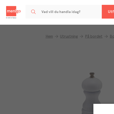
Menigo
Utf
Hem
Utrustning
På bordet
Bo