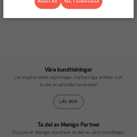
Reject All
Yes, I understand
Våra kundtidningar
Läs inspirerande reportage, matnyttiga artiklar och 
ta del av aktuella kampanjer.
LÄS MER
Ta del av Menigo Partner
Du som är Menigo-kund kan ta del av våra förmånliga 