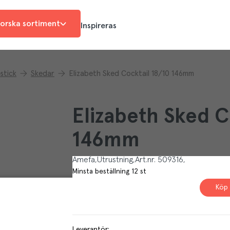
orska sortiment
Inspireras
stick
Skedar
Elizabeth Sked Cocktail 18/10 146mm
Elizabeth Sked C
146mm
Amefa
Utrustning
Art.nr.
509316
Minsta beställning
12
st
Köp 
Leverantör
: