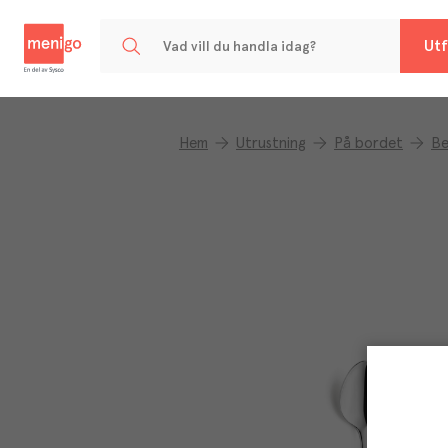
Menigo
Utf
Hem
Utrustning
På bordet
Be