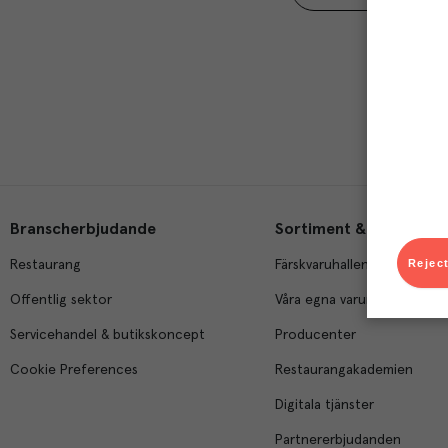
Branscherbjudande
Sortiment & tjänster
Reject
Restaurang
Färskvaruhallen
Offentlig sektor
Våra egna varumärken
Servicehandel & butikskoncept
Producenter
Cookie Preferences
Restaurangakademien
Digitala tjänster
Partnererbjudanden