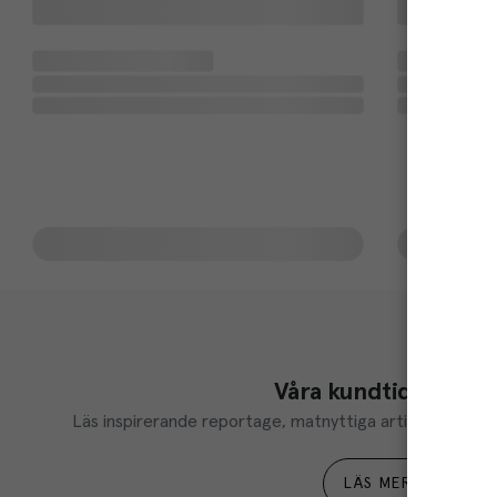
Våra kundtidningar
Läs inspirerande reportage, matnyttiga artiklar och ta d
LÄS MER