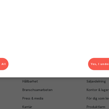
Om Menigo
Kontakt & s
 All
Yes, I unde
Företagsfakta
Bli kund
Företagsledning
Kundservice
Hållbarhet
Säljavdelning
Branschsamarbeten
Kontor & lager
Press & media
För dig som le
Karriär
Produktlarm