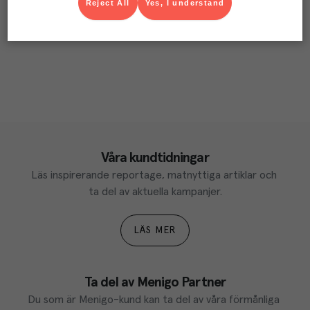
Reject All
Yes, I understand
Våra kundtidningar
Läs inspirerande reportage, matnyttiga artiklar och 
ta del av aktuella kampanjer.
LÄS MER
Ta del av Menigo Partner
Du som är Menigo-kund kan ta del av våra förmånliga 