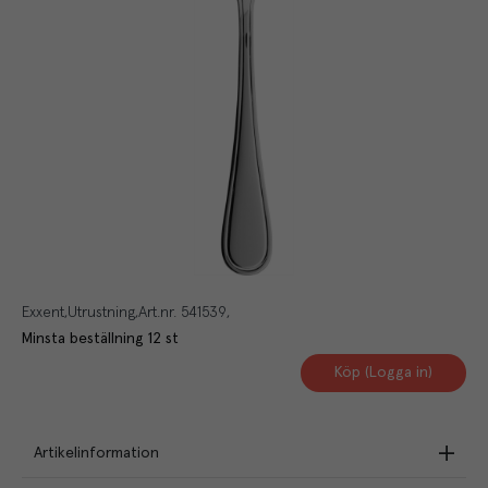
Exxent
Utrustning
Art.nr.
541539
Minsta beställning
12
st
Köp (Logga in)
Artikelinformation