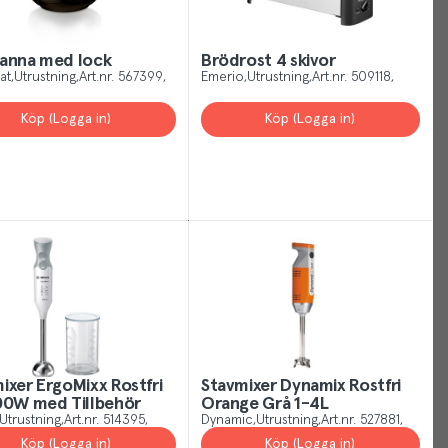
rstand
anna med lock
Brödrost 4 skivor
at
Utrustning
Art.nr.
567399
Emerio
Utrustning
Art.nr.
509118
Köp (Logga in)
Köp (Logga in)
ixer ErgoMixx Rostfri
Stavmixer Dynamix Rostfri
00W med Tillbehör
Orange Grå 1-4L
Utrustning
Art.nr.
514395
Dynamic
Utrustning
Art.nr.
527881
Köp (Logga in)
Köp (Logga in)