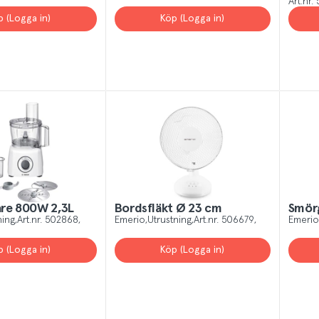
Art.nr.
p (Logga in)
Köp (Logga in)
re 800W 2,3L
Bordsfläkt Ø 23 cm
Smörg
ning
Art.nr.
502868
Emerio
Utrustning
Art.nr.
506679
Emerio
p (Logga in)
Köp (Logga in)