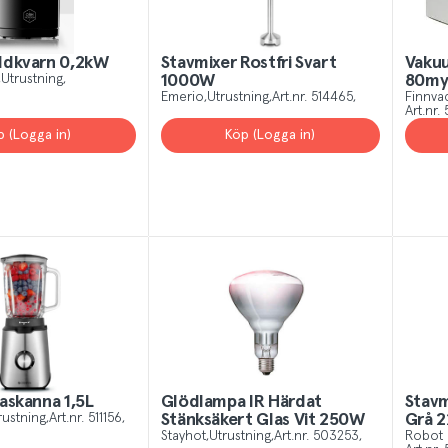
ddkvarn 0,2kW
Stavmixer Rostfri Svart
Vaku
Utrustning
1000W
80m
Emerio
Utrustning
Art.nr.
514465
Finnv
Art.nr.
p (Logga in)
Köp (Logga in)
askanna 1,5L
Glödlampa IR Härdat
Stavm
rustning
Art.nr.
511156
Stänksäkert Glas Vit 250W
Grå 
Stayhot
Utrustning
Art.nr.
503253
Robot