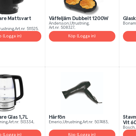
 All
Yes, I unde
are Mattsvart
Våffeljärn Dubbelt 1200W
Glask
Andersson
Utrustning
Bonam
Art.nr.
508327
rustning
Art.nr.
511525
p (Logga in)
Köp (Logga in)
re Glas 1,7L
Hårfön
Stavm
ning
Art.nr.
513334
Emerio
Utrustning
Art.nr.
507483
Vit 6
Bosch
p (Logga in)
Köp (Logga in)