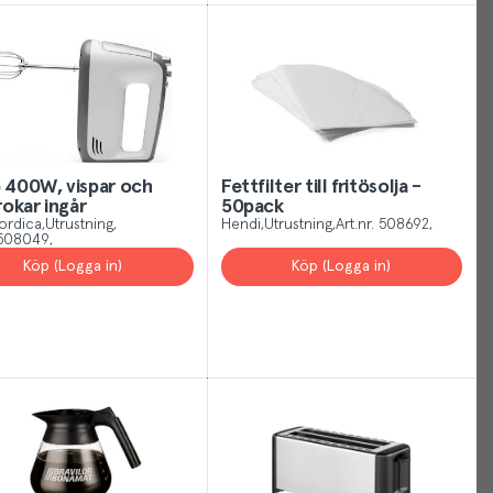
can
manage
your
Cookies
Settings
at
any
p 400W, vispar och
Fettfilter till fritösolja -
okar ingår
50pack
time
ordica
Utrustning
Hendi
Utrustning
Art.nr.
508692
or
508049
for
Köp (Logga in)
Köp (Logga in)
more
information
visit
our
privacy
policy
.