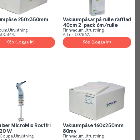
umpåse 250x350mm
Vakuumpåsar på rulle räfflad
y
40cm 2-pack 6m/rulle
acum
Utrustning
Finnvacum
Utrustning
500844
Art.nr.
507862
Köp (Logga in)
Köp (Logga in)
Your
Cookies
Just
like
other
sites,
we
use
cookies.
Our
ixer MicroMix Rostfri
Vakuumpåse 160x250mm
cookies
220 W
80my
 Coupe
Utrustning
Finnvacum
Utrustning
give