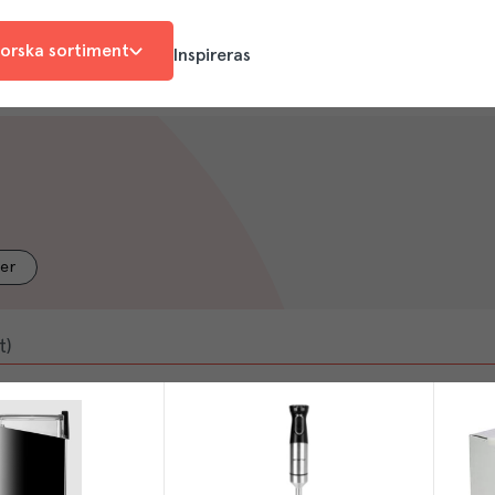
orska sortiment
Inspireras
er
t)