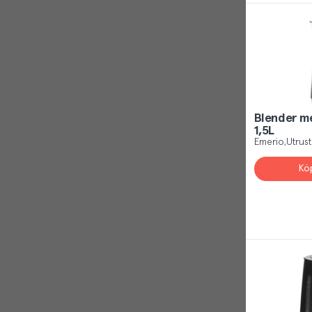
Blender m
1,5L
Emerio
Utrust
Kö