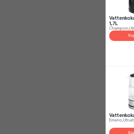
Reject
Vattenkok
1,7L
Champion
Ut
Kö
Vattenkoka
Emerio
Utrust
Kö