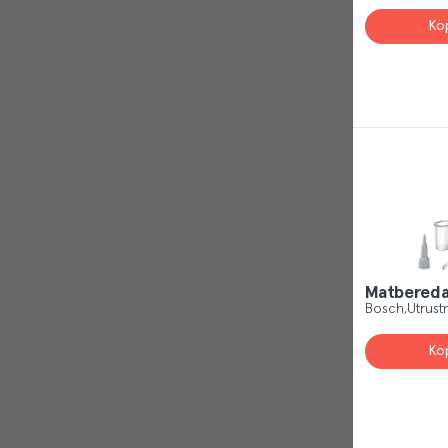
BCB
(
1
)
Visa alla
Kö
Blooming 2411
(
1
)
Essentials
(
4
)
Finnvacum
(
1
)
Health
(
1
)
Visa alla
Matbereda
Bosch
Utrust
Kö