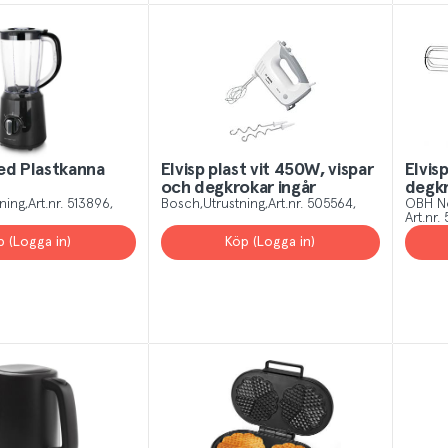
ed Plastkanna
Elvisp plast vit 450W, vispar
Elvis
och degkrokar ingår
degkr
ning
Art.nr.
513896
Bosch
Utrustning
Art.nr.
505564
OBH N
Art.nr.
p (Logga in)
Köp (Logga in)