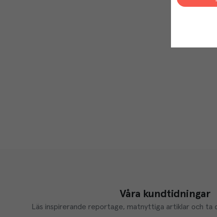
Våra kundtidningar
Läs inspirerande reportage, matnyttiga artiklar och ta d