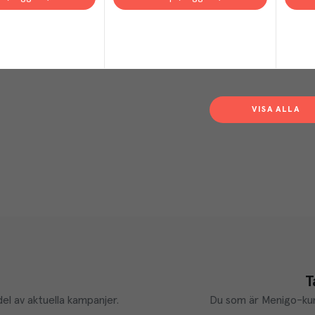
VISA ALLA
T
el av aktuella kampanjer.
Du som är Menigo-kun