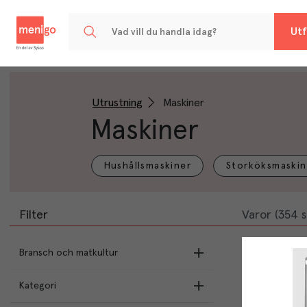
Menigo
Utf
Utrustning
Maskiner
Maskiner
Hushållsmaskiner
Storköksmaskin
Filter
Varor (354 s
Bransch och matkultur
Kategori
Asien