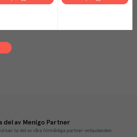
a del av Menigo Partner
d kan ta del av våra förmånliga partner-erbjudanden