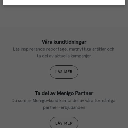
Våra kundtidningar
Läs inspirerande reportage, matnyttiga artiklar och 
ta del av aktuella kampanjer.
LÄS MER
Ta del av Menigo Partner
Du som är Menigo-kund kan ta del av våra förmånliga 
partner-erbjudanden
LÄS MER