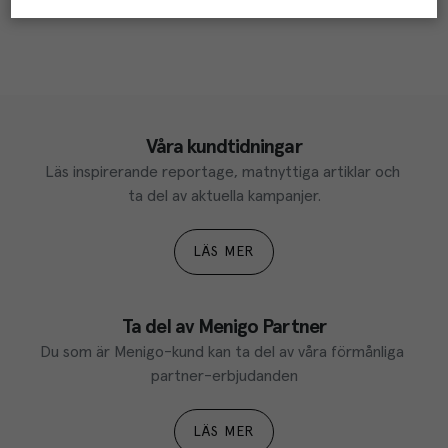
Våra kundtidningar
Läs inspirerande reportage, matnyttiga artiklar och 
ta del av aktuella kampanjer.
LÄS MER
Ta del av Menigo Partner
Du som är Menigo-kund kan ta del av våra förmånliga 
partner-erbjudanden
LÄS MER