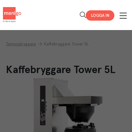
Menigo
LOGGA IN
Termosbryggare
Kaffebryggare Tower 5L
Kaffebryggare Tower 5L