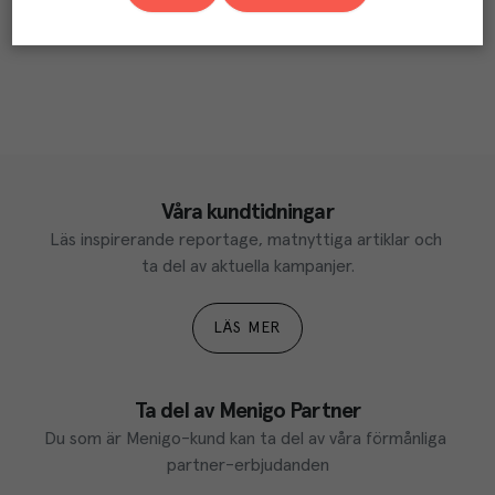
Våra kundtidningar
Läs inspirerande reportage, matnyttiga artiklar och 
ta del av aktuella kampanjer.
LÄS MER
Ta del av Menigo Partner
Du som är Menigo-kund kan ta del av våra förmånliga 
partner-erbjudanden