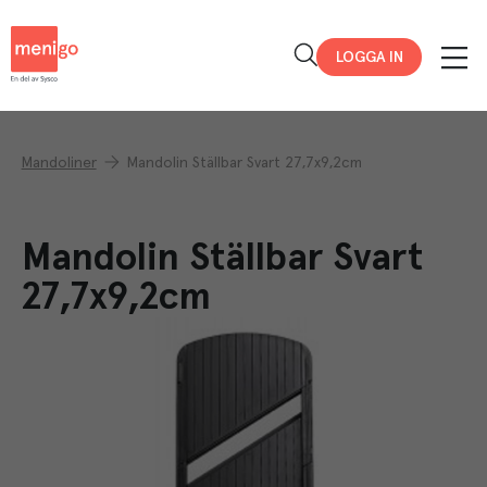
Menigo
LOGGA IN
Mandoliner
Mandolin Ställbar Svart 27,7x9,2cm
Mandolin Ställbar Svart
27,7x9,2cm