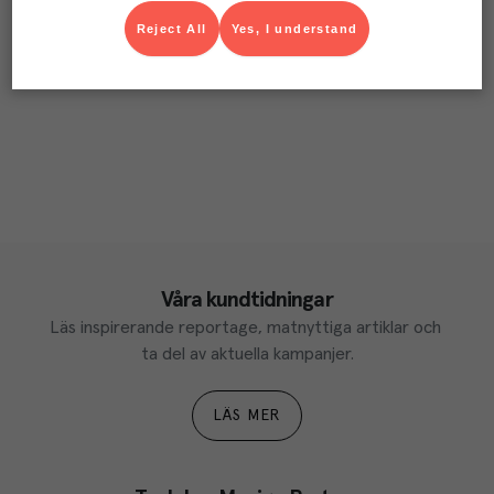
Reject All
Yes, I understand
Våra kundtidningar
Läs inspirerande reportage, matnyttiga artiklar och 
ta del av aktuella kampanjer.
LÄS MER