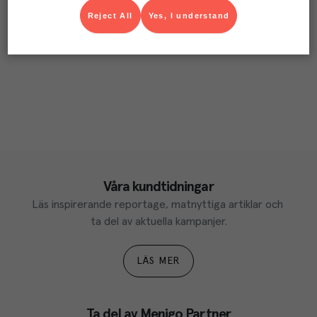
Reject All
Yes, I understand
Våra kundtidningar
Läs inspirerande reportage, matnyttiga artiklar och 
ta del av aktuella kampanjer.
LÄS MER
Ta del av Menigo Partner