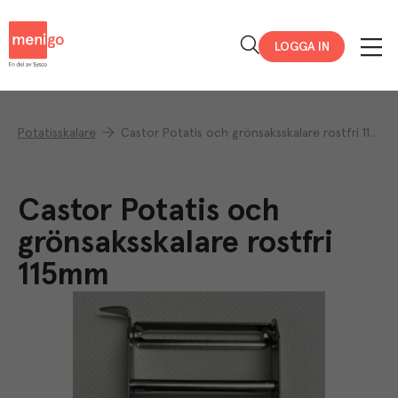
Menigo
LOGGA IN
Potatisskalare
Castor Potatis och grönsaksskalare rostfri 115mm
Castor Potatis och
grönsaksskalare rostfri
115mm