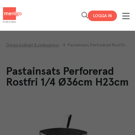
Menigo
LOGGA IN
Övriga kokkärl & stekpannor
Pastainsats Perforerad Rostfri 1/4 Ø36cm H23cm
Pastainsats Perforerad
Rostfri 1/4 Ø36cm H23cm