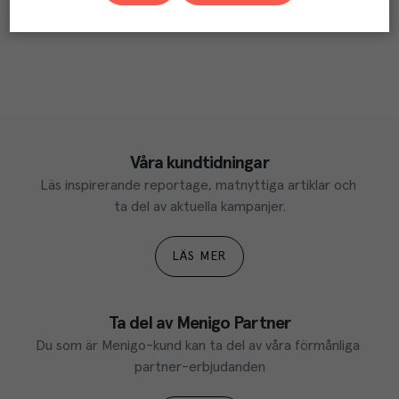
Våra kundtidningar
Läs inspirerande reportage, matnyttiga artiklar och 
ta del av aktuella kampanjer.
LÄS MER
Ta del av Menigo Partner
Du som är Menigo-kund kan ta del av våra förmånliga 
partner-erbjudanden