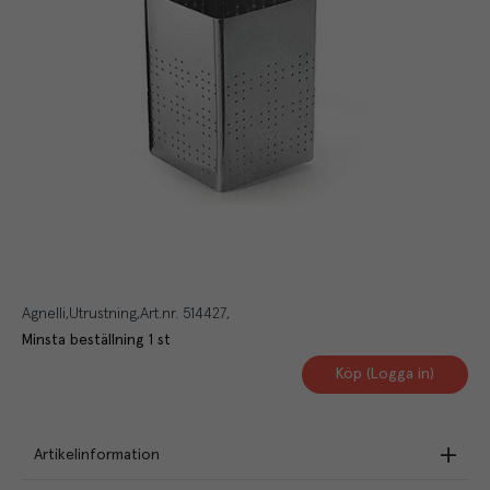
Agnelli
Utrustning
Art.nr.
514427
Minsta beställning
1
st
Köp (Logga in)
Artikelinformation