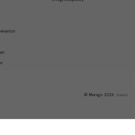
verantör
lan
or
© Menigo 2026
[
esales
]