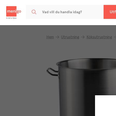
Menigo
Utf
Hem
Utrustning
Köksutrustning