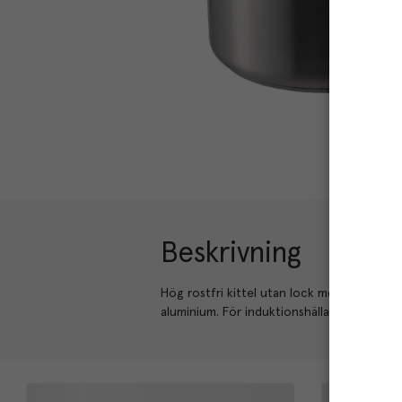
Beskrivning
Hög rostfri kittel utan lock med en omkret
aluminium. För induktionshällar. Material ros