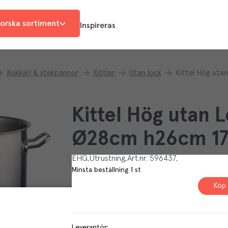
orska sortiment
Inspireras
Kokkärl & stekpannor
Kittlar
Utan lock
Kittel Hög uta
Kittel Hög utan L
Ø28cm h26cm 1
EHG
Utrustning
Art.nr.
596437
Minsta beställning
1
st
Köp 
Leverantör
: