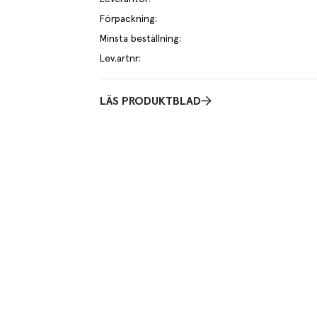
Förpackning
:
Minsta beställning
:
Lev.artnr
:
LÄS PRODUKTBLAD
s på 28 cm som rymmer 17 liter. Med kärna i
tfritt stål 18/10.