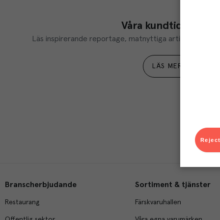
Våra kundtidningar
Läs inspirerande reportage, matnyttiga artiklar och ta d
LÄS MER
Reject
Branscherbjudande
Sortiment & tjänster
Restaurang
Färskvaruhallen
Offentlig sektor
Våra egna varumärken