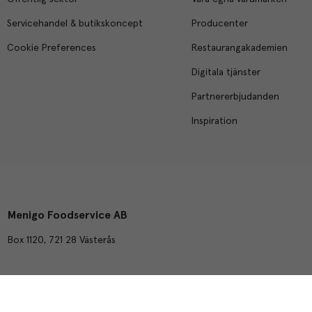
Servicehandel & butikskoncept
Producenter
Cookie Preferences
Restaurangakademien
Digitala tjänster
Partnererbjudanden
Inspiration
Menigo Foodservice AB
Box 1120, 721 28 Västerås