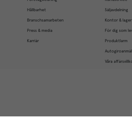
Hållbarhet
Säljavdelning
Branschsamarbeten
Kontor & lager
Press & media
För dig som le
Karriär
Produktlarm
Autogiroanmä
Våra affärsvillk