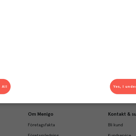
T
el av aktuella kampanjer.
Du som är Menigo-kun
 All
Yes, I unde
Om Menigo
Kontakt & s
Företagsfakta
Bli kund
Företagsledning
Kundservice