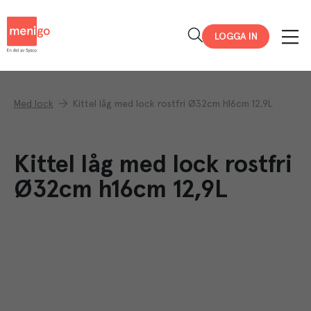
Menigo
LOGGA IN
Med lock
Kittel låg med lock rostfri Ø32cm h16cm 12,9L
Kittel låg med lock rostfri
Ø32cm h16cm 12,9L