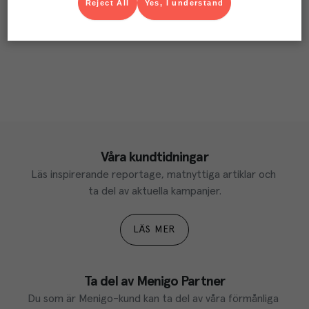
Reject All
Yes, I understand
Våra kundtidningar
Läs inspirerande reportage, matnyttiga artiklar och 
ta del av aktuella kampanjer.
LÄS MER
Ta del av Menigo Partner
Du som är Menigo-kund kan ta del av våra förmånliga 